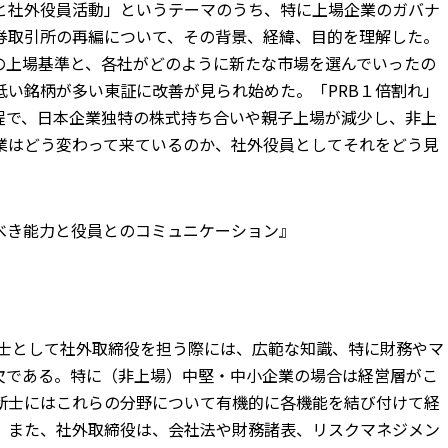
と社外役員活動」というテーマのうち、特に上場企業のガバナ
券取引所の再編について、その背景、経緯、目的を理解した。
の上場基準と、各社がどのように新たな市場を選んでいったの
低い銘柄が多い東証に改善が見られ始めた。「PRB１倍割れ」
程で、日本企業独特の株式持ち合いや親子上場が減少し、非上
業はどう変わって来ているのか、社外役員としてそれをどう見
べき能力と役員とのコミュニケーション』
断士として社外取締役を担う際には、広範な知識、特に財務やマ
欠である。特に（非上場）中堅・中小企業の場合は経営層がこ
断士にはこれらの分野について有機的に各機能を結び付けて経
。また、社外取締役は、会社法や財務諸表、リスクマネジメン