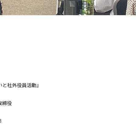
いと社外役員活動』
取締役
師