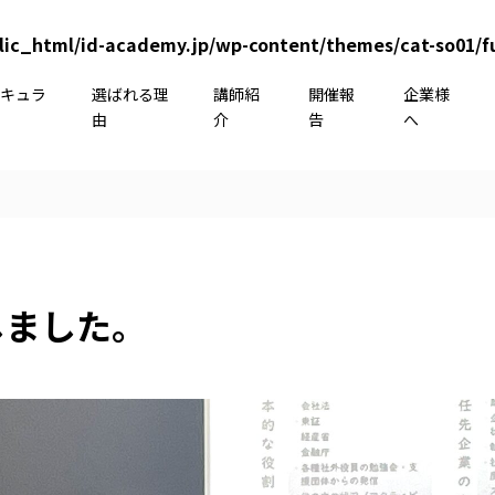
lic_html/id-academy.jp/wp-content/themes/cat-so01/f
リキュラ
選ばれる理
講師紹
開催報
企業様
由
介
告
へ
しました。