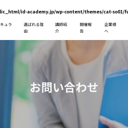
lic_html/id-academy.jp/wp-content/themes/cat-so01/f
リキュラ
選ばれる理
講師紹
開催報
企業様
由
介
告
へ
お問い合わせ