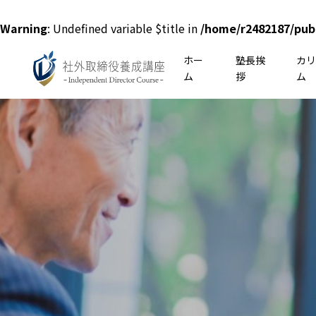
Warning
: Undefined variable $title in
/home/r2482187/pub
ホー
塾長挨
カ
ム
拶
ム