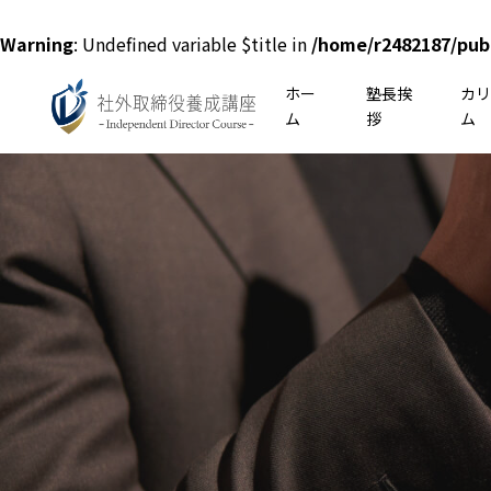
Warning
: Undefined variable $title in
/home/r2482187/pub
ホー
塾長挨
カ
ム
拶
ム