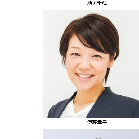
池側千絵
伊藤章子