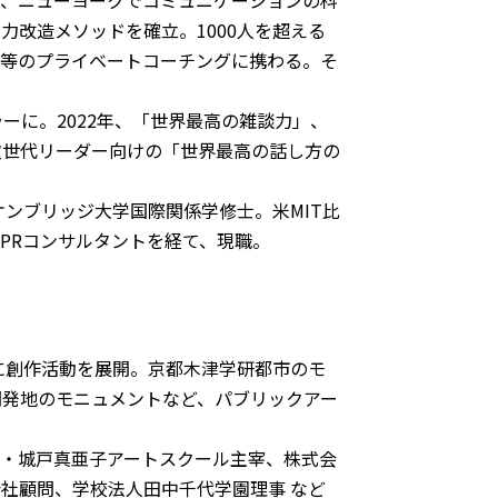
と、ニューヨークでコミュニケーションの科
力改造メソッドを確立。1000人を超える
チ等のプライベートコーチングに携わる。そ
。
ーに。2022年、「世界最高の雑談力」、
、次世代リーダー向けの「世界最高の話し方の
ケンブリッジ大学国際関係学修士。米MIT比
PRコンサルタントを経て、現職。
心に創作活動を展開。京都木津学研都市のモ
開発地のモニュメントなど、パブリックアー
研・城戸真亜子アートスクール主宰、株式会
社顧問、学校法人田中千代学園理事 など