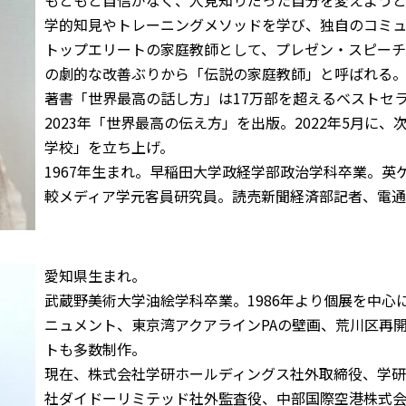
もともと自信がなく、人見知りだった自分を変えよう
学的知見やトレーニングメソッドを学び、独自のコミュ
トップエリートの家庭教師として、プレゼン・スピー
の劇的な改善ぶりから「伝説の家庭教師」と呼ばれる
著書「世界最高の話し方」は17万部を超えるベストセラ
2023年「世界最高の伝え方」を出版。2022年5月に
学校」を立ち上げ。
1967年生まれ。早稲田大学政経学部政治学科卒業。英
較メディア学元客員研究員。読売新聞経済部記者、電通
愛知県生まれ。
武蔵野美術大学油絵学科卒業。1986年より個展を中
ニュメント、東京湾アクアラインPAの壁画、荒川区再
トも多数制作。
現在、株式会社学研ホールディングス社外取締役、学
社ダイドーリミテッド社外監査役、中部国際空港株式会