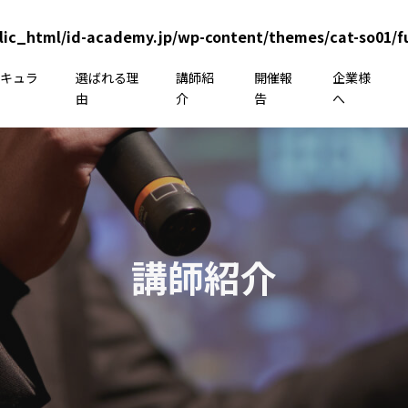
lic_html/id-academy.jp/wp-content/themes/cat-so01/f
リキュラ
選ばれる理
講師紹
開催報
企業様
由
介
告
へ
講師紹介